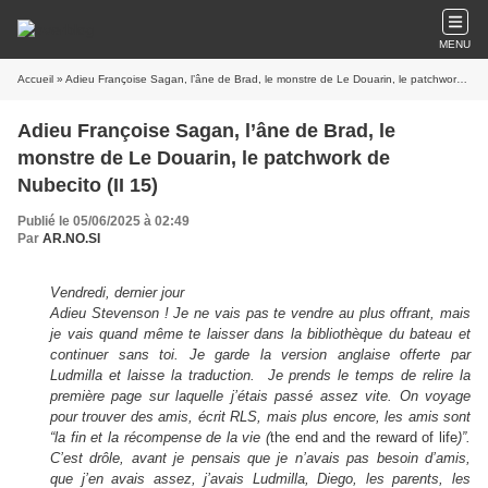
MENU
Accueil
» Adieu Françoise Sagan, l’âne de Brad, le monstre de Le Douarin, le patchwork de Nubecito (II 15)
Adieu Françoise Sagan, l’âne de Brad, le
monstre de Le Douarin, le patchwork de
Nubecito (II 15)
Publié le 05/06/2025 à 02:49
Par
AR.NO.SI
Vendredi, dernier jour
Adieu Stevenson ! Je ne vais pas te vendre au plus offrant, mais
je vais quand même te laisser dans la bibliothèque du bateau et
continuer sans toi. Je garde la version anglaise offerte par
Ludmilla et laisse la traduction. Je prends le temps de relire la
première page sur laquelle j’étais passé assez vite. On voyage
pour trouver des amis, écrit RLS, mais plus encore, les amis sont
“la fin et la récompense de la vie (
the end and the reward of life
)”.
C’est drôle, avant je pensais que je n’avais pas besoin d’amis,
que j’en avais assez, j’avais Ludmilla, Diego, les parents, les