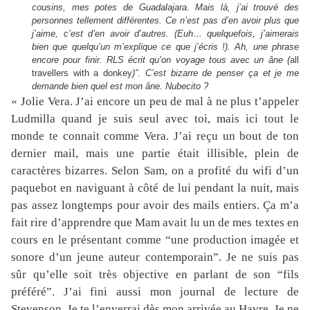
cousins, mes potes de Guadalajara. Mais là, j’ai trouvé des
personnes tellement différentes. Ce n’est pas d’en avoir plus que
j’aime, c’est d’en avoir d’autres. (Euh… quelquefois, j’aimerais
bien que quelqu’un m’explique ce que j’écris !). Ah, une phrase
encore pour finir. RLS écrit qu’on voyage tous avec un âne (
all
travellers with a donkey
)”. C’est bizarre de penser ça et je me
demande bien quel est mon âne. Nubecito ?
« Jolie Vera. J’ai encore un peu de mal à ne plus t’appeler
Ludmilla quand je suis seul avec toi, mais ici tout le
monde te connait comme Vera. J’ai reçu un bout de ton
dernier mail, mais une partie était illisible, plein de
caractères bizarres. Selon Sam, on a profité du wifi d’un
paquebot en naviguant à côté de lui pendant la nuit, mais
pas assez longtemps pour avoir des mails entiers. Ça m’a
fait rire d’apprendre que Mam avait lu un de mes textes en
cours en le présentant comme “une production imagée et
sonore d’un jeune auteur contemporain”. Je ne suis pas
sûr qu’elle soit très objective en parlant de son “fils
préféré”. J’ai fini aussi mon journal de lecture de
Stevenson. Je te l’enverrai dès mon arrivée au Havre. Je ne