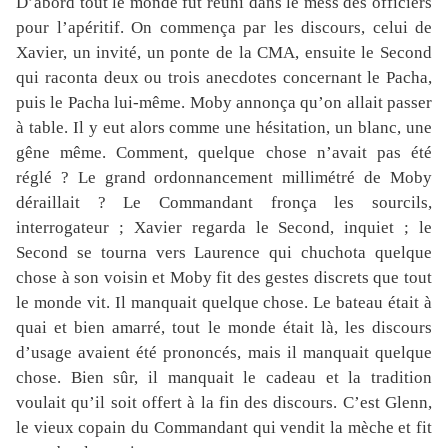
D’abord tout le monde fut réuni dans le mess des officiers
pour l’apéritif. On commença par les discours, celui de
Xavier, un invité, un ponte de la CMA, ensuite le Second
qui raconta deux ou trois anecdotes concernant le Pacha,
puis le Pacha lui-même. Moby annonça qu’on allait passer
à table. Il y eut alors comme une hésitation, un blanc, une
gêne même. Comment, quelque chose n’avait pas été
réglé ? Le grand ordonnancement millimétré de Moby
déraillait ? Le Commandant fronça les sourcils,
interrogateur ; Xavier regarda le Second, inquiet ; le
Second se tourna vers Laurence qui chuchota quelque
chose à son voisin et Moby fit des gestes discrets que tout
le monde vit. Il manquait quelque chose. Le bateau était à
quai et bien amarré, tout le monde était là, les discours
d’usage avaient été prononcés, mais il manquait quelque
chose. Bien sûr, il manquait le cadeau et la tradition
voulait qu’il soit offert à la fin des discours. C’est Glenn,
le vieux copain du Commandant qui vendit la mèche et fit