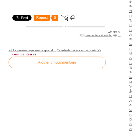
Ec
P
2
P
Repost
0
T
H
Dé
AR.NO.SI
A
commenter cet article
…
El
Po
P
<< Le personnage sonne quand...
Ce téléphone n’a aucun goût >>
commentaires
M
C
Ajouter un commentaire
E
To
A
P
L
Vé
Â
L
Ar
G
V
Ro
D
C
A