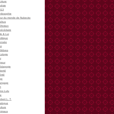
riture
oésie
013
hilosophie
our du monde de Nubecito
aïkus
finition
bécédaire
le & Lui
litique
ensée
oi
élèbres
cologie
i
mour
édagogie
iberté
rité
ge
angage
t
ros Lulu
ie
bert L. T.
ialogue
ulture
nimaux