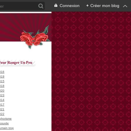
Connexion
+
Créer mon blog
Pour Ranger Un Peu
016
019
015
018
020
023
014
017
021
022
phorisme
bsurde
umain trop