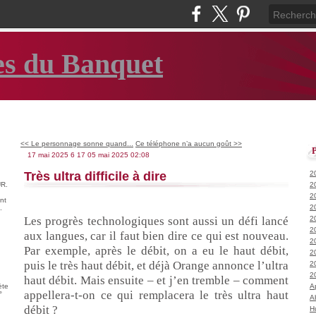
es du Banquet
<< Le personnage sonne quand...
Ce téléphone n’a aucun goût >>
17 mai 2025
6
17
05
mai
2025
02:08
Très ultra difficile à dire
2
R.
2
2
nt
2
.
Les progrès technologiques sont aussi un défi lancé
2
2
aux langues, car il faut bien dire ce qui est nouveau.
2
Par exemple, après le débit, on a eu le haut débit,
2
puis le très haut débit, et déjà Orange annonce l’ultra
2
2
haut débit. Mais ensuite – et j’en tremble – comment
ète
A
appellera-t-on ce qui remplacera le très ultra haut
°
A
débit ?
H