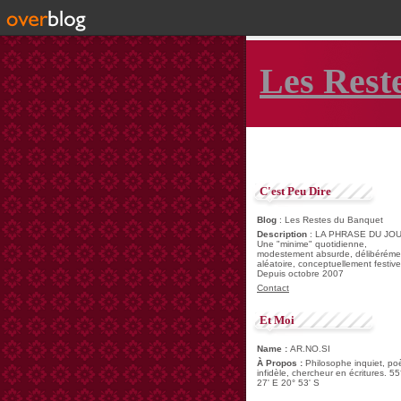
Les Rest
C'est Peu Dire
Blog
: Les Restes du Banquet
Description
: LA PHRASE DU JOU
Une "minime" quotidienne,
modestement absurde, délibéréme
aléatoire, conceptuellement festive
Depuis octobre 2007
Contact
Et Moi
Name :
AR.NO.SI
À Propos :
Philosophe inquiet, po
infidèle, chercheur en écritures. 55
27' E 20° 53' S