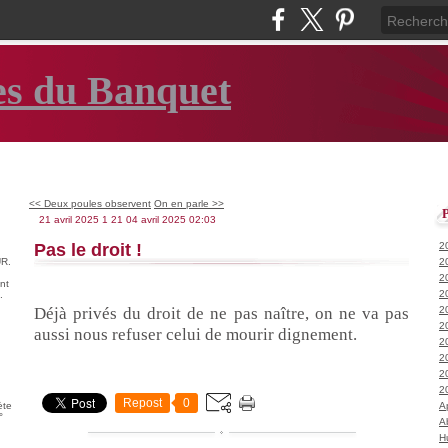
es du Banquet
<< Deux poules observent
On en parle >>
21 avril 2025
1
21
04
avril
2025
02:03
Pas le droit !
2
R.
2
2
nt
2
.
Déjà privés du droit de ne pas naître, on ne va pas
2
2
aussi nous refuser celui de mourir dignement.
2
2
2
2
Repost
0
ète
A
°
A
H