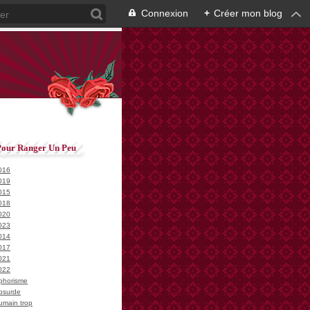
Connexion
+
Créer mon blog
Pour Ranger Un Peu
016
019
015
018
020
023
014
017
021
022
phorisme
bsurde
umain trop