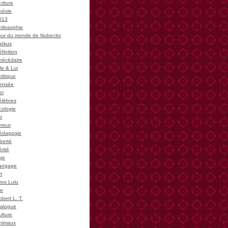
riture
oésie
013
hilosophie
our du monde de Nubecito
aïkus
finition
bécédaire
le & Lui
litique
ensée
oi
élèbres
cologie
i
mour
édagogie
iberté
rité
ge
angage
t
ros Lulu
ie
bert L. T.
ialogue
ulture
nimaux