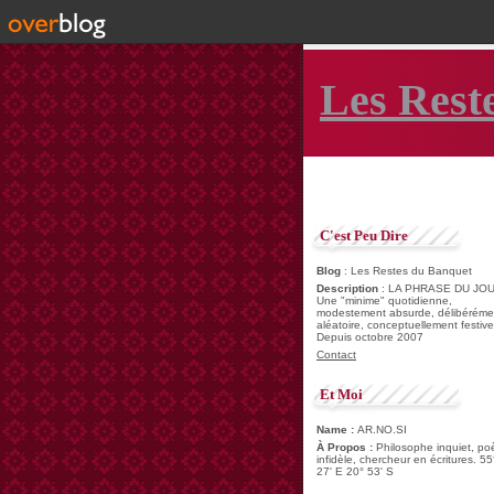
Les Rest
C'est Peu Dire
Blog
: Les Restes du Banquet
Description
: LA PHRASE DU JOU
Une "minime" quotidienne,
modestement absurde, délibéréme
aléatoire, conceptuellement festive
Depuis octobre 2007
Contact
Et Moi
Name :
AR.NO.SI
À Propos :
Philosophe inquiet, po
infidèle, chercheur en écritures. 55
27' E 20° 53' S