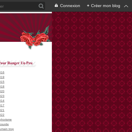
Connexion
+
Créer mon blog
Pour Ranger Un Peu
016
019
015
018
020
023
014
017
021
022
phorisme
bsurde
umain trop