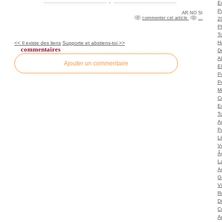
Ec
P
AR.NO SI
commenter cet article
…
2
P
T
H
<< Il existe des liens
Supporte et abstiens-toi >>
commentaires
Dé
A
Ajouter un commentaire
El
Po
P
M
C
E
To
A
P
L
Vé
Â
L
Ar
G
V
Ro
D
C
A