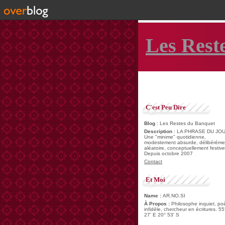
Les Rest
C'est Peu Dire
Blog
: Les Restes du Banquet
Description
: LA PHRASE DU JOU
Une "minime" quotidienne,
modestement absurde, délibéréme
aléatoire, conceptuellement festive
Depuis octobre 2007
Contact
Et Moi
Name :
AR.NO.SI
À Propos :
Philosophe inquiet, po
infidèle, chercheur en écritures. 55
27' E 20° 53' S