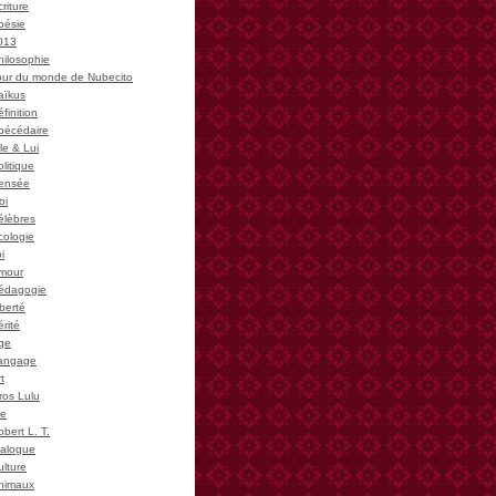
riture
oésie
013
hilosophie
our du monde de Nubecito
aïkus
finition
bécédaire
le & Lui
litique
ensée
oi
élèbres
cologie
i
mour
édagogie
iberté
rité
ge
angage
t
ros Lulu
ie
bert L. T.
ialogue
ulture
nimaux