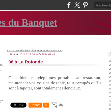
es du Banquet
<< Il existe des liens
Supporte et abstiens-toi >>
28 août 2024
3
28
08
août
2024
02:46
06 à La Rotonde
2
R.
2
2
nt
2
.
C’est bien les téléphones portables au restaurant,
2
2
maintenant vos voisins de table, tout occupés qu’ils
2
sont à tapoter, sont totalement silencieux.
2
2
2
ète
A
°
A
Repost
0
H