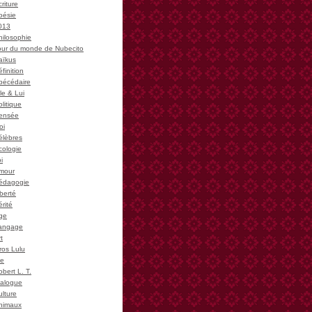
riture
oésie
013
hilosophie
our du monde de Nubecito
aïkus
finition
bécédaire
le & Lui
litique
ensée
oi
élèbres
cologie
i
mour
édagogie
iberté
rité
ge
angage
t
ros Lulu
ie
bert L. T.
ialogue
ulture
nimaux