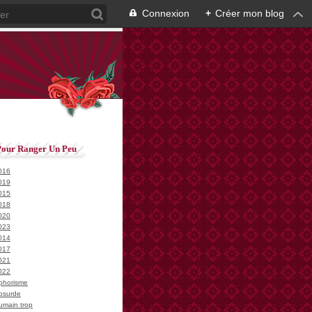
Connexion
+
Créer mon blog
Pour Ranger Un Peu
016
019
015
018
020
023
014
017
021
022
phorisme
bsurde
umain trop