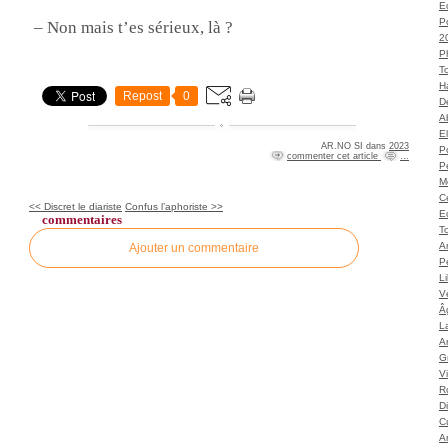
Ec
P
– Non mais t’es sérieux, là ?
2
P
T
H
Repost
0
Dé
A
El
AR.NO SI
dans
2023
Po
commenter cet article
…
P
M
C
<< Discret le diariste
Confus l’aphoriste >>
E
commentaires
To
A
Ajouter un commentaire
P
L
Vé
Â
L
Ar
G
V
Ro
D
C
A