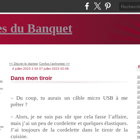
es du Banquet
<< Discret le diariste
Confus l’aphoriste >>
4 juillet 2023
2
04
07
juillet
2023
02:08
Dans mon tiroir
2
R.
2
2
nt
2
.
– Du coup, tu aurais un câble micro USB à me
2
2
prêter ?
2
2
– Alors, je ne suis pas sûr que cela fasse l’affaire,
2
2
mais j’ai un peu de cordelette et quelques élastiques.
ète
A
J’ai toujours de la cordelette dans le tiroir de la
°
A
cuisine.
H