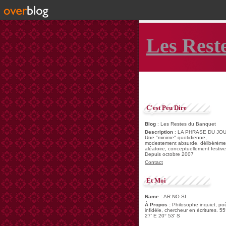
Les Rest
C'est Peu Dire
Blog
: Les Restes du Banquet
Description
: LA PHRASE DU JOU
Une "minime" quotidienne,
modestement absurde, délibéréme
aléatoire, conceptuellement festive
Depuis octobre 2007
Contact
Et Moi
Name :
AR.NO.SI
À Propos :
Philosophe inquiet, po
infidèle, chercheur en écritures. 55
27' E 20° 53' S