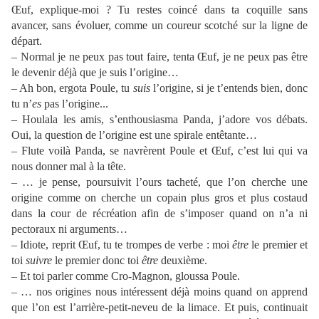
Œuf, explique-moi ? Tu restes coincé dans ta coquille sans
avancer, sans évoluer, comme un coureur scotché sur la ligne de
départ.
– Normal je ne peux pas tout faire, tenta Œuf, je ne peux pas être
le devenir déjà que je suis l’origine…
– Ah bon, ergota Poule, tu
suis
l’origine, si je t’entends bien, donc
tu n’
es
pas l’origine...
– Houlala les amis, s’enthousiasma Panda, j’adore vos débats.
Oui, la question de l’origine est une spirale entêtante…
– Flute voilà Panda, se navrèrent Poule et Œuf, c’est lui qui va
nous donner mal à la tête.
– … je pense, poursuivit l’ours tacheté, que l’on cherche une
origine comme on cherche un copain plus gros et plus costaud
dans la cour de récréation afin de s’imposer quand on n’a ni
pectoraux ni arguments…
– Idiote, reprit Œuf, tu te trompes de verbe : moi
être
le premier et
toi
suivre
le premier donc toi
être
deuxième.
– Et toi parler comme Cro-Magnon, gloussa Poule.
– … nos origines nous intéressent déjà moins quand on apprend
que l’on est l’arrière-petit-neveu de la limace. Et puis, continuait