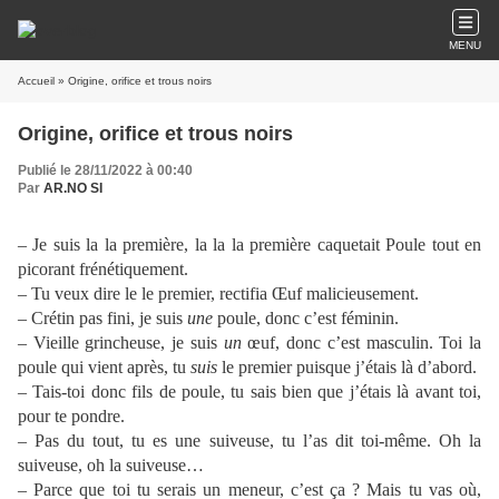
MENU
Accueil
» Origine, orifice et trous noirs
Origine, orifice et trous noirs
Publié le 28/11/2022 à 00:40
Par
AR.NO SI
– Je suis la la première, la la la première caquetait Poule tout en
picorant frénétiquement.
– Tu veux dire le le premier, rectifia Œuf malicieusement.
– Crétin pas fini, je suis
une
poule, donc c’est féminin.
– Vieille grincheuse, je suis
un
œuf, donc c’est masculin. Toi la
poule qui vient après, tu
suis
le premier puisque j’étais là d’abord.
– Tais-toi donc fils de poule, tu sais bien que j’étais là avant toi,
pour te pondre.
– Pas du tout, tu es une suiveuse, tu l’as dit toi-même. Oh la
suiveuse, oh la suiveuse…
– Parce que toi tu serais un meneur, c’est ça ? Mais tu vas où,