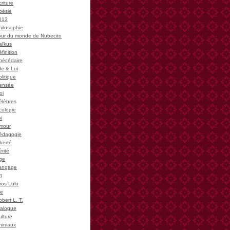
riture
oésie
013
hilosophie
our du monde de Nubecito
aïkus
finition
bécédaire
le & Lui
litique
ensée
oi
élèbres
cologie
i
mour
édagogie
iberté
rité
ge
angage
t
ros Lulu
ie
bert L. T.
ialogue
ulture
nimaux