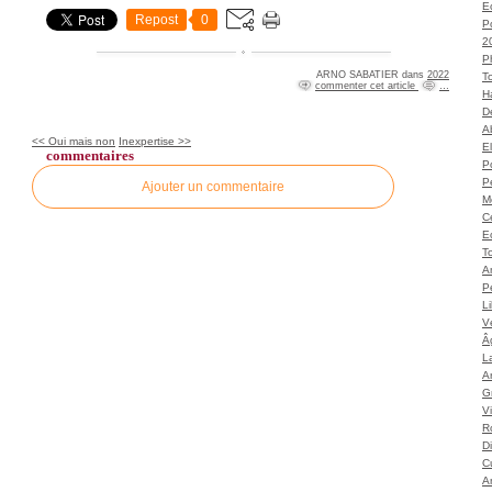
Ec
Repost
0
P
2
P
ARNO SABATIER
dans
2022
T
commenter cet article
…
H
Dé
A
<< Oui mais non
Inexpertise >>
El
commentaires
Po
P
Ajouter un commentaire
M
C
E
To
A
P
L
Vé
Â
L
Ar
G
V
Ro
D
C
A