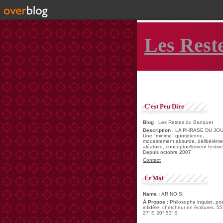
Les Rest
C'est Peu Dire
Blog
: Les Restes du Banquet
Description
: LA PHRASE DU JOU
Une "minime" quotidienne,
modestement absurde, délibéréme
aléatoire, conceptuellement festive
Depuis octobre 2007
Contact
Et Moi
Name :
AR.NO.SI
À Propos :
Philosophe inquiet, po
infidèle, chercheur en écritures. 55
27' E 20° 53' S