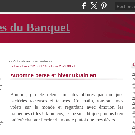
es du Banquet
<< Oui mais non
Inexpertise >>
21 octobre 2022
5
21
10
octobre
2022
00:21
Automne perse et hiver ukrainien
2
R.
2
2
nt
2
.
2
Bonjour, j’ai été retenu loin des affaires par quelques
2
bactéries vicieuses et tenaces. Ce matin, rouvrant mes
2
volets sur le monde et regardant avec émotion les
2
Iraniennes et les Ukrainiens, je me suis dit que j’aurais bien
2
2
préféré changer l’ordre du monde plutôt que mes désirs.
ète
A
°
A
H