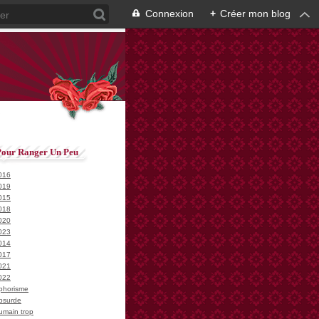
Connexion
+
Créer mon blog
Pour Ranger Un Peu
016
019
015
018
020
023
014
017
021
022
phorisme
bsurde
umain trop