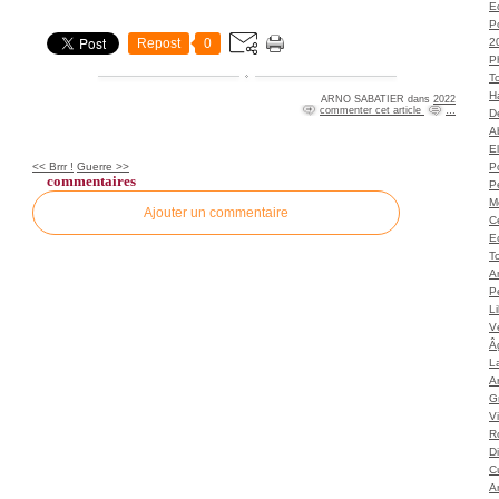
Ec
P
Repost
0
2
P
T
H
ARNO SABATIER
dans
2022
commenter cet article
…
Dé
A
El
<< Brrr !
Guerre >>
Po
commentaires
P
M
Ajouter un commentaire
C
E
To
A
P
L
Vé
Â
L
Ar
G
V
Ro
D
C
A