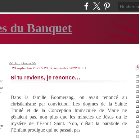
es du Banquet
<< Brrr !
Guerre >>
23 septembre 2022
5
23
09
septembre
2022
00:31
Si tu reviens, je renonce…
2
R.
2
2
nt
2
.
2
Dans la famille Boomerang, on avait renoncé au
2
christianisme par conviction. Les dogmes de la Sainte
2
Trinité et de la Conception Immaculée de Marie ne
2
gênaient pas, non plus que les miracles de Jésus ou le
2
2
mystère de l’Esprit Saint. Non, c’était la parabole de
ète
A
l’Enfant prodigue qui ne passait pas.
°
A
H