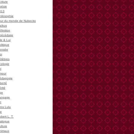
riture
oésie
013
hilosophie
our du monde de Nubecito
aïkus
finition
bécédaire
le & Lui
litique
ensée
oi
élèbres
cologie
i
mour
édagogie
iberté
rité
ge
angage
t
ros Lulu
ie
bert L. T.
ialogue
ulture
nimaux