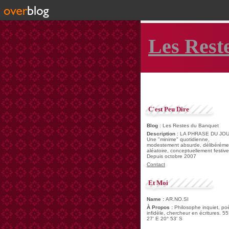
Les Rest
C'est Peu Dire
Blog
: Les Restes du Banquet
Description
: LA PHRASE DU JOU
Une "minime" quotidienne,
modestement absurde, délibéréme
aléatoire, conceptuellement festive
Depuis octobre 2007
Contact
Et Moi
Name :
AR.NO.SI
À Propos :
Philosophe inquiet, po
infidèle, chercheur en écritures. 55
27' E 20° 53' S