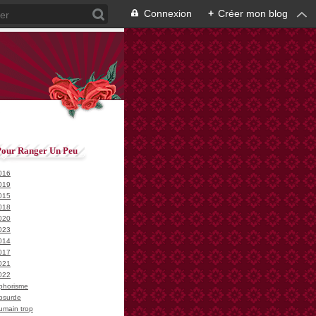
Connexion
+
Créer mon blog
Pour Ranger Un Peu
016
019
015
018
020
023
014
017
021
022
phorisme
bsurde
umain trop