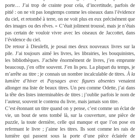
porte… J’ai trop de crainte pour cela, d’incertitude, parfois de
pitié : on ne vit pas longtemps comme les oiseaux dans l’évidence
du ciel, et retombé à terre, on ne voit plus en eux précisément que
des images ou des rêves. » C’était joliment troussé, mais je n’étais
pas certain de vouloir vivre avec les oiseaux de Jaccottet, dans
l’évidence du ciel.
De retour à Dieulefit, je posai mes deux nouveaux livres sur la
pile. J’ai toujours aimé les livres, les librairies, les bouquinistes,
les bibliothèques. J’achète énormément de livres, j’en emprunte
beaucoup, j’en offre souvent. J’en lis peu. La plupart du temps, je
m’arrête au titre ; je connais un nombre incalculable de titres.
À la
lumière d’hiver
et
Paysages avec figures absentes
venaient
allonger ma liste de beaux titres. Un peu comme Odette, j’ai dans
la tête des listes interminables de titres ; j’oublie parfois le nom de
l’auteur, souvent le contenu du livre, mais jamais son titre.
C’est étonnant un titre quand on y pense, c’est comme un éclat de
vie, un bout de sens tombé là, sur la couverture, une pièce de
puzzle, la toute dernière, celle qui manque et que l’on pose en
refermant le livre ; j’aime les titres. Ils sont comme les rais de
lumière qui passent sous la porte d’une pièce éclairée de