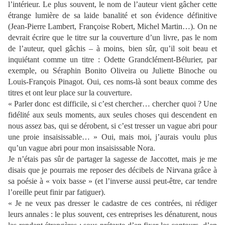
l’intérieur. Le plus souvent, le nom de l’auteur vient gâcher cette
étrange lumière de sa laide banalité et son évidence définitive
(Jean-Pierre Lambert, Françoise Robert, Michel Martin…). On ne
devrait écrire que le titre sur la couverture d’un livre, pas le nom
de l’auteur, quel gâchis – à moins, bien sûr, qu’il soit beau et
inquiétant comme un titre : Odette Grandclément-Bélurier, par
exemple, ou Séraphin Bonito Oliveira ou Juliette Binoche ou
Louis-François Pinagot. Oui, ces noms-là sont beaux comme des
titres et ont leur place sur la couverture.
« Parler donc est difficile, si c’est chercher… chercher quoi ? Une
fidélité aux seuls moments, aux seules choses qui descendent en
nous assez bas, qui se dérobent, si c’est tresser un vague abri pour
une proie insaisissable… » Oui, mais moi, j’aurais voulu plus
qu’un vague abri pour mon insaisissable Nora.
Je n’étais pas sûr de partager la sagesse de Jaccottet, mais je me
disais que je pourrais me reposer des décibels de Nirvana grâce à
sa poésie à « voix basse » (et l’inverse aussi peut-être, car tendre
l’oreille peut finir par fatiguer).
« Je ne veux pas dresser le cadastre de ces contrées, ni rédiger
leurs annales : le plus souvent, ces entreprises les dénaturent, nous