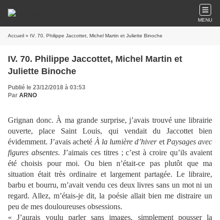
MENU
Accueil
» IV. 70. Philippe Jaccottet, Michel Martin et Juliette Binoche
IV. 70. Philippe Jaccottet, Michel Martin et
Juliette Binoche
Publié le 23/12/2018 à 03:53
Par
ARNO
Grignan donc. À ma grande surprise, j’avais trouvé une librairie
ouverte, place Saint Louis, qui vendait du Jaccottet bien
évidemment. J’avais acheté
À la lumière d’hiver
et
Paysages avec
figures absentes
. J’aimais ces titres ; c’est à croire qu’ils avaient
été choisis pour moi. Ou bien n’était-ce pas plutôt que ma
situation était très ordinaire et largement partagée. Le libraire,
barbu et bourru, m’avait vendu ces deux livres sans un mot ni un
regard. Allez, m’étais-je dit, la poésie allait bien me distraire un
peu de mes douloureuses obsessions.
« J’aurais voulu parler sans images, simplement pousser la